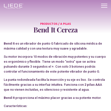
Bend
It
Cereza
PRODUCTOS / A PILAS
Bend It Cereza
Bend It
es un vibrador de punto G fabricado de silicona médica de
máxima calidad y con una textura muy suave y agradable.
Su motor incorpora 10 modos de vibración muy potentes y su cuerpo
es ergonómico y flexible. Tiene un modo “extra” que se activa
pulsando durante 3 segundos el +. Con solo 3 botones podrás
controlar el funcionamiento de este potente vibrador de punto G.
La punta redondeada facilita la inserción y su eje es liso. Se controla
fácilmente gracias a su interfaz intuitiva. Funciona con
2 pilas AA
A
que no vienen incluidas, es silencioso y resistente al agua.
Bend It
proporciona el máximo placer gracias a su potente motor.
Características: